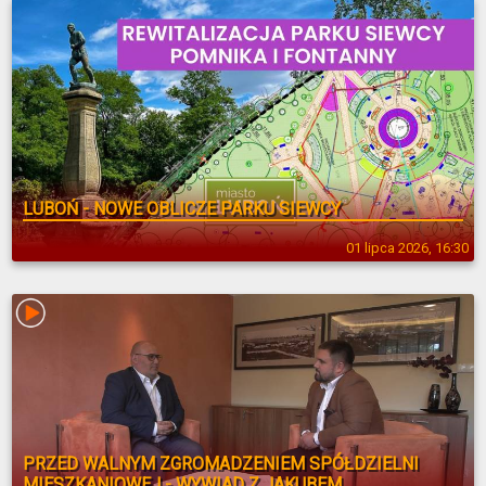
LUBOŃ - NOWE OBLICZE PARKU SIEWCY
01 lipca 2026, 16:30
PRZED WALNYM ZGROMADZENIEM SPÓŁDZIELNI
MIESZKANIOWEJ - WYWIAD Z JAKUBEM